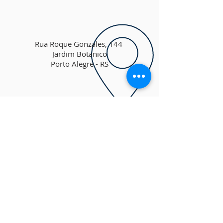
Rua Roque Gonzales, 144
Jardim Botanico
Porto Alegre - RS
nucleorecantodeluz
@gmail.com
LOCALIZAÇÃO