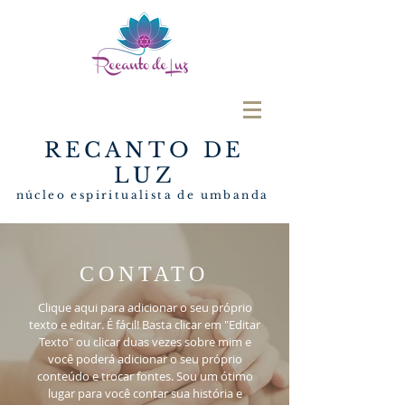
RECANTO DE
LUZ
núcleo espiritualista de umbanda
CONTATO
Clique aqui para adicionar o seu próprio
texto e editar. É fácil! Basta clicar em "Editar
Texto" ou clicar duas vezes sobre mim e
você poderá adicionar o seu próprio
conteúdo e trocar fontes. Sou um ótimo
lugar para você contar sua história e