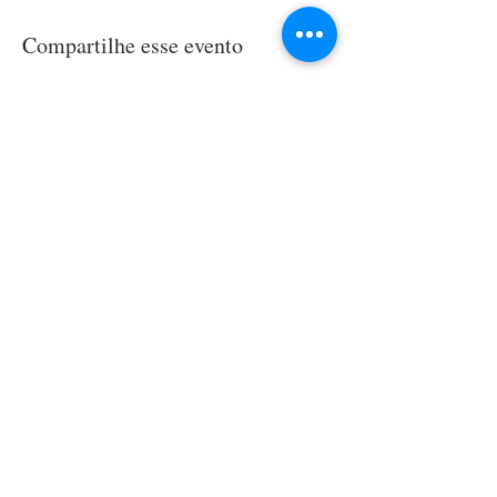
Compartilhe esse evento
LOCALIZAÇÃO
Rua Roque Gonzales, 144
Jardim
Botânico
Porto Alegre-RS
CONTATO
Mande-nos uma mensagem, tire suas duvias!