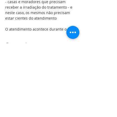
- casas e moradores que precisam 
receber a irradiação do tratamento - e 
neste caso, os mesmos não precisam 
estar cientes do atendimento 
O atendimento acontece durante o sono.
Compartilhe esse evento
LOCALIZAÇÃO
Rua Roque Gonzales, 144
Jardim
Botânico