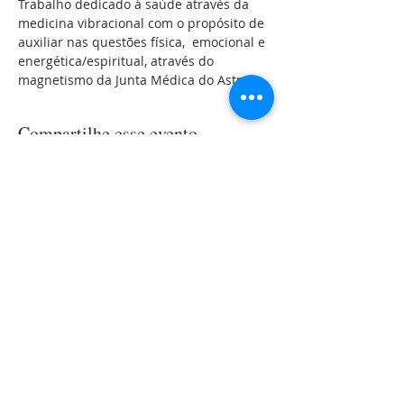
Trabalho dedicado à saúde através da 
medicina vibracional com o propósito de 
auxiliar nas questões física,  emocional e 
energética/espiritual, através do 
magnetismo da Junta Médica do Astral.
Compartilhe esse evento
LOCALIZAÇÃO
Rua Roque Gonzales, 144
Jardim
Botânico
Porto Alegre-RS