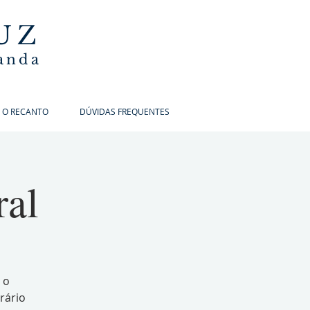
UZ
banda
 O RECANTO
DÚVIDAS FREQUENTES
ral
 o
rário