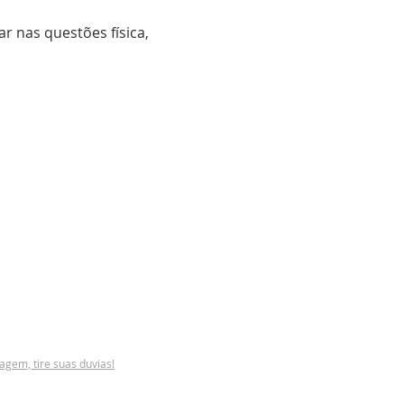
 nas questões física,  
em, tire suas duvias!