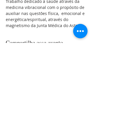
Trabalho dedicado à saúde através da 
medicina vibracional com o propósito de 
auxiliar nas questões física,  emocional e 
energética/espiritual, através do 
magnetismo da Junta Médica do Astral.
Compartilhe esse evento
LOCALIZAÇÃO
Rua Roque Gonzales, 144
Jardim
Botânico
Porto Alegre-RS