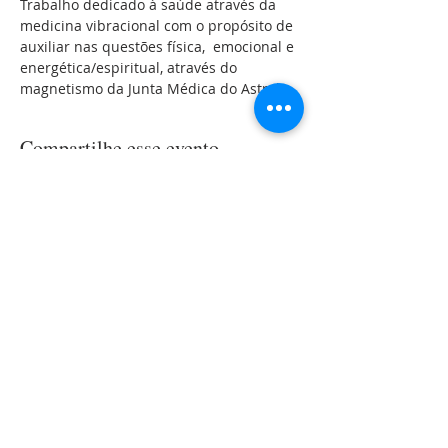
Trabalho dedicado à saúde através da 
medicina vibracional com o propósito de 
auxiliar nas questões física,  emocional e 
energética/espiritual, através do 
magnetismo da Junta Médica do Astral.
Compartilhe esse evento
LOCALIZAÇÃO
Rua Roque Gonzales, 144
Jardim
Botânico
Porto Alegre-RS