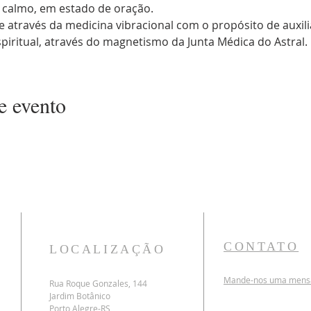
 calmo, em estado de oração. 
através da medicina vibracional com o propósito de auxiliar
piritual, através do magnetismo da Junta Médica do Astral.
e evento
CONTATO
LOCALIZAÇÃO
Mande-nos uma mensag
Rua Roque Gonzales, 144
Jardim
Botânico
Porto Alegre-RS