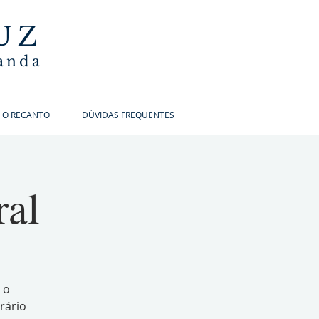
UZ
banda
 O RECANTO
DÚVIDAS FREQUENTES
ral
 o
rário