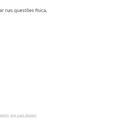
 nas questões física,  
em, tire suas duvias!