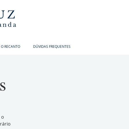
UZ
banda
 O RECANTO
DÚVIDAS FREQUENTES
s
 o
rário