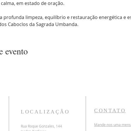
 calma, em estado de oração. 
 profunda limpeza, equilíbrio e restauração energética e es
dos Caboclos da Sagrada Umbanda.
e evento
CONTATO
LOCALIZAÇÃO
Mande-nos uma mensag
Rua Roque Gonzales, 144