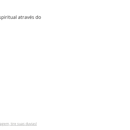
piritual através do 
em, tire suas duvias!